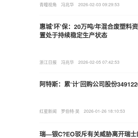
青瞳视角
冯兆华
2026-02-03 09:29:53
惠城‘环’保：20万吨/年混合废塑
置处于持续稳定生产状态
浙江日报
冯兆华
2026-02-05 07:42:53
阿特斯：累‘计’回购公司股份349122
红星新闻
罗伯特·吴
2026-01-26 18:10:53
瑞—银C?EO驳斥有关威胁离开瑞士